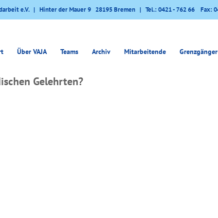
darbeit e.V. | Hinter der Mauer 9 28195 Bremen | Tel.: 0421 - 762 66 Fax: 0
rt
Über VAJA
Teams
Archiv
Mitarbeitende
Grenzgänger
ischen Gelehrten?