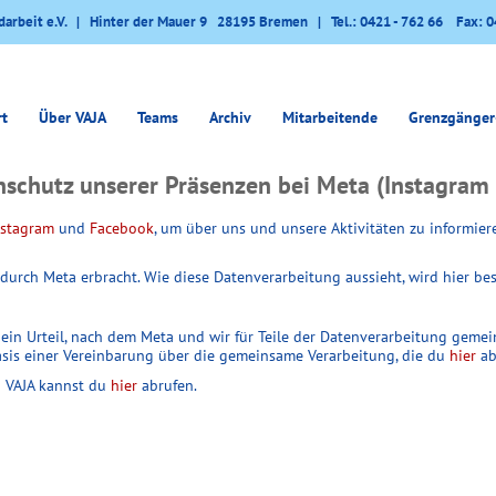
darbeit e.V. | Hinter der Mauer 9 28195 Bremen | Tel.: 0421 - 762 66 Fax: 0
rt
Über VAJA
Teams
Archiv
Mitarbeitende
Grenzgänger
schutz unserer Präsenzen bei Meta (Instagram
nstagram
und
Facebook
, um über uns und unsere Aktivitäten zu informier
durch Meta erbracht. Wie diese Datenverarbeitung aussieht, wird hier be
ein Urteil, nach dem Meta und wir für Teile der Datenverarbeitung geme
asis einer Vereinbarung über die gemeinsame Verarbeitung, die du
hier
ab
n VAJA kannst du
hier
abrufen.