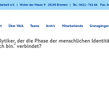
darbeit e.V. | Hinter der Mauer 9 28195 Bremen | Tel.: 0421 - 762 66 Fax: 0
rt
Über VAJA
Teams
Archiv
Mitarbeitende
Grenzgänger
ytiker, der die Phase der menschlichen Identi
ch bin.“ verbindet?