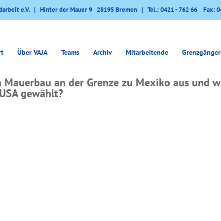
darbeit e.V. | Hinter der Mauer 9 28195 Bremen | Tel.: 0421 - 762 66 Fax: 0
rt
Über VAJA
Teams
Archiv
Mitarbeitende
Grenzgänger
en Mauerbau an der Grenze zu Mexiko aus und
 USA gewählt?