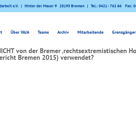
darbeit e.V. | Hinter der Mauer 9 28195 Bremen | Tel.: 0421 - 762 66 Fax: 0
rt
Über VAJA
Teams
Archiv
Mitarbeitende
Grenzgänger
CHT von der Bremer ‚rechtsextremistischen H
zbericht Bremen 2015) verwendet?