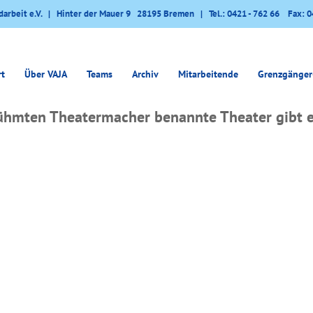
darbeit e.V. | Hinter der Mauer 9 28195 Bremen | Tel.: 0421 - 762 66 Fax: 0
rt
Über VAJA
Teams
Archiv
Mitarbeitende
Grenzgänger
ühmten Theatermacher benannte Theater gibt e