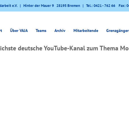
darbeit e.V. | Hinter der Mauer 9 28195 Bremen | Tel.: 0421 - 762 66 Fax: 0
rt
Über VAJA
Teams
Archiv
Mitarbeitende
Grenzgänger
eichste deutsche YouTube-Kanal zum Thema Mod