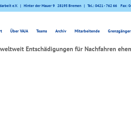
darbeit e.V. | Hinter der Mauer 9 28195 Bremen | Tel.: 0421 - 762 66 Fax: 0
rt
Über VAJA
Teams
Archiv
Mitarbeitende
Grenzgänger
weltweit Entschädigungen für Nachfahren ehem