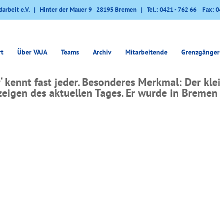
darbeit e.V. | Hinter der Mauer 9 28195 Bremen | Tel.: 0421 - 762 66 Fax: 0
rt
Über VAJA
Teams
Archiv
Mitarbeitende
Grenzgänger
 kennt fast jeder. Besonderes Merkmal: Der kle
eigen des aktuellen Tages. Er wurde in Bremen