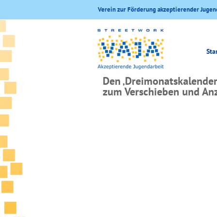
Verein zur Förderung akzeptierender Jugen
Sta
Den ‚Dreimonatskalender‘
zum Verschieben und Anz