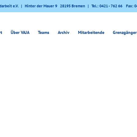
darbeit e.V. | Hinter der Mauer 9 28195 Bremen | Tel.: 0421 - 762 66 Fax: 0
rt
Über VAJA
Teams
Archiv
Mitarbeitende
Grenzgänger