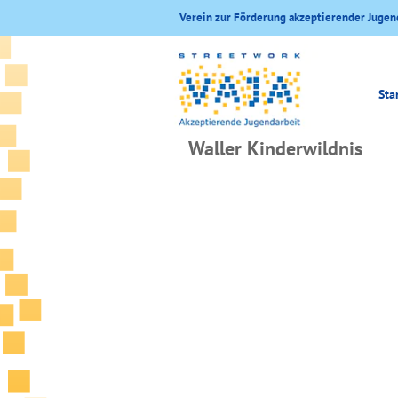
Verein zur Förderung akzeptierender Jugen
Sta
Waller Kinderwildnis