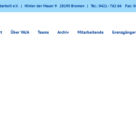
darbeit e.V. | Hinter der Mauer 9 28195 Bremen | Tel.: 0421 - 762 66 Fax: 0
rt
Über VAJA
Teams
Archiv
Mitarbeitende
Grenzgänger