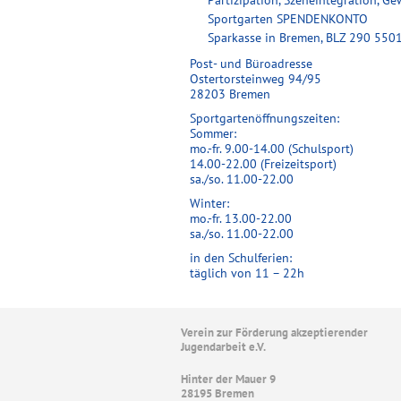
Partizipation, Szeneintegration, G
Sportgarten SPENDENKONTO
Sparkasse in Bremen, BLZ 290 5501
Post- und Büroadresse
Ostertorsteinweg 94/95
28203 Bremen
Sportgartenöffnungszeiten:
Sommer:
mo.-fr. 9.00-14.00 (Schulsport)
14.00-22.00 (Freizeitsport)
sa./so. 11.00-22.00
Winter:
mo.-fr. 13.00-22.00
sa./so. 11.00-22.00
in den Schulferien:
täglich von 11 – 22h
Verein zur Förderung akzeptierender
Jugendarbeit e.V.
Hinter der Mauer 9
28195 Bremen