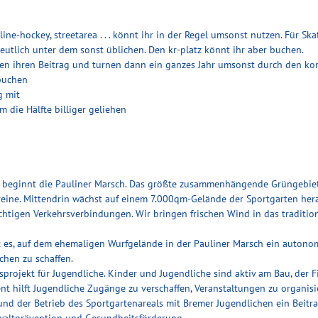
 inline-hockey, streetarea . . . könnt ihr in der Regel umsonst nutzen. Für 
r deutlich unter dem sonst üblichen. Den kr-platz könnt ihr aber buchen.
len ihren Beitrag und turnen dann ein ganzes Jahr umsonst durch den ko
 buchen
g mit
die Hälfte billiger geliehen
 beginnt die Pauliner Marsch. Das größte zusammenhängende Grüngebiet d
reine. Mittendrin wächst auf einem 7.000qm-Gelände der Sportgarten her
chtigen Verkehrsverbindungen. Wir bringen frischen Wind in das traditio
 ist es, auf dem ehemaligen Wurfgelände in der Pauliner Marsch ein auton
chen zu schaffen.
sprojekt für Jugendliche. Kinder und Jugendliche sind aktiv am Bau, der F
nt hilft Jugendliche Zugänge zu verschaffen, Veranstaltungen zu organisi
 und der Betrieb des Sportgartenareals mit Bremer Jugendlichen ein Beitr