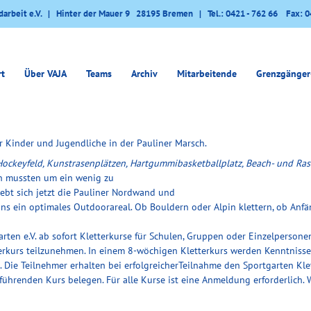
darbeit e.V. | Hinter der Mauer 9 28195 Bremen | Tel.: 0421 - 762 66 Fax: 0
rt
Über VAJA
Teams
Archiv
Mitarbeitende
Grenzgänger
ür Kinder und Jugendliche in der Pauliner Marsch.
-Hockeyfeld, Kunstrasenplätzen, Hartgummibasketballplatz, Beach- und Ras
en mussten um ein wenig zu
hebt sich jetzt die Pauliner Nordwand und
fans ein optimales Outdoorareal. Ob Bouldern oder Alpin klettern, ob Anfä
garten e.V. ab sofort Kletterkurse für Schulen, Gruppen oder Einzelperson
rkurs teilzunehmen. In einem 8-wöchigen Kletterkurs werden Kenntnisse 
t. Die Teilnehmer erhalten bei erfolgreicherTeilnahme den Sportgarten Kle
führenden Kurs belegen. Für alle Kurse ist eine Anmeldung erforderlich. 