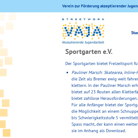
Verein zur Förderung akzeptierender Jugen
Sta
Sportgarten e.V.
Der Sportgarten bietet Freizeitsport f
Pauliner Marsch: Skatearea, Inline
die Zeit als Bremer ewig weit fahr
klettern. In der Pauliner Marsch er
bietet auf 23 Routen allen Kletter
bietet zahllose Herausforderungen.
Für alle Anfänger bietet der Sport
die Möglichkeit an einem Schnuppe
bis Schwierigkeitsstufe 5 vermittel
Spass macht, der kann einen weiter
sie im Anhang als Download.