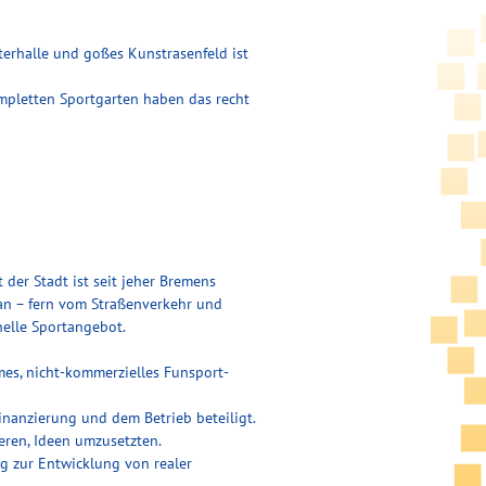
Skaterhalle und goßes Kunstrasenfeld ist
mpletten Sportgarten haben das recht
er Stadt ist seit jeher Bremens
an – fern vom Straßenverkehr und
nelle Sportangebot.
omes, nicht-kommerzielles Funsport-
inanzierung und dem Betrieb beteiligt.
eren, Ideen umzusetzten.
ag zur Entwicklung von realer