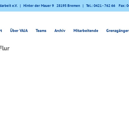
darbeit e.V. | Hinter der Mauer 9 28195 Bremen | Tel.: 0421 - 762 66 Fax: 0
rt
Über VAJA
Teams
Archiv
Mitarbeitende
Grenzgänger
Flur