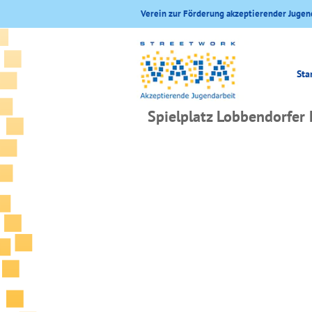
Verein zur Förderung akzeptierender Jugen
Sta
Spielplatz Lobbendorfer 