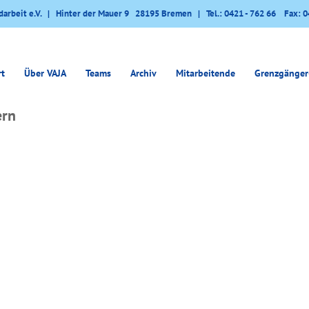
darbeit e.V. | Hinter der Mauer 9 28195 Bremen | Tel.: 0421 - 762 66 Fax: 0
rt
Über VAJA
Teams
Archiv
Mitarbeitende
Grenzgänger
ern