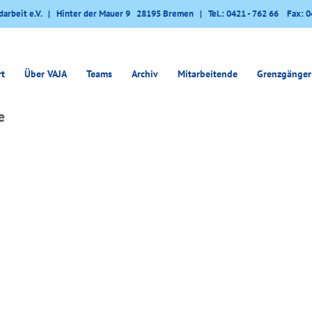
darbeit e.V. | Hinter der Mauer 9 28195 Bremen | Tel.: 0421 - 762 66 Fax: 0
rt
Über VAJA
Teams
Archiv
Mitarbeitende
Grenzgänger
e