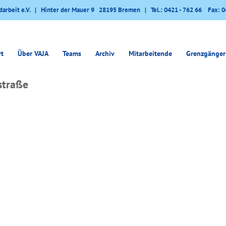
darbeit e.V. | Hinter der Mauer 9 28195 Bremen | Tel.: 0421 - 762 66 Fax: 0
rt
Über VAJA
Teams
Archiv
Mitarbeitende
Grenzgänger
straße