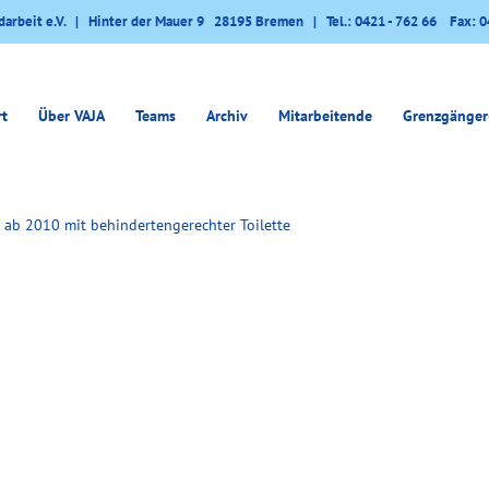
darbeit e.V. | Hinter der Mauer 9 28195 Bremen | Tel.: 0421 - 762 66 Fax: 0
rt
Über VAJA
Teams
Archiv
Mitarbeitende
Grenzgänger
 ab 2010 mit behindertengerechter Toilette