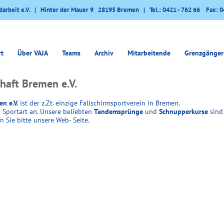
darbeit e.V. | Hinter der Mauer 9 28195 Bremen | Tel.: 0421 - 762 66 Fax: 0
rt
Über VAJA
Teams
Archiv
Mitarbeitende
Grenzgänger
haft Bremen e.V.
n e.V.
ist der z.Zt. einzige Fallschirmsportverein in Bremen.
 Sportart an. Unsere beliebten
Tandemsprünge
und
Schnupperkurse
sind
n Sie bitte unsere Web- Seite.