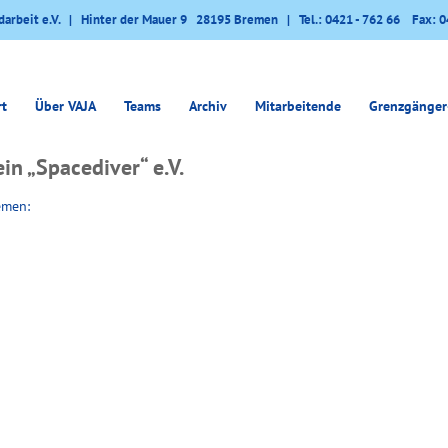
darbeit e.V. | Hinter der Mauer 9 28195 Bremen | Tel.: 0421 - 762 66 Fax: 0
rt
Über VAJA
Teams
Archiv
Mitarbeitende
Grenzgänger
n „Spacediver“ e.V.
emen: