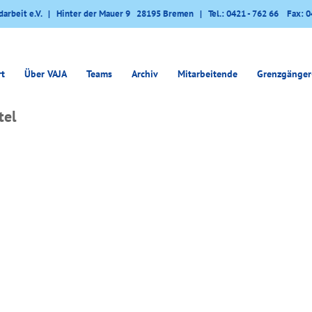
darbeit e.V. | Hinter der Mauer 9 28195 Bremen | Tel.: 0421 - 762 66 Fax: 0
rt
Über VAJA
Teams
Archiv
Mitarbeitende
Grenzgänger
tel