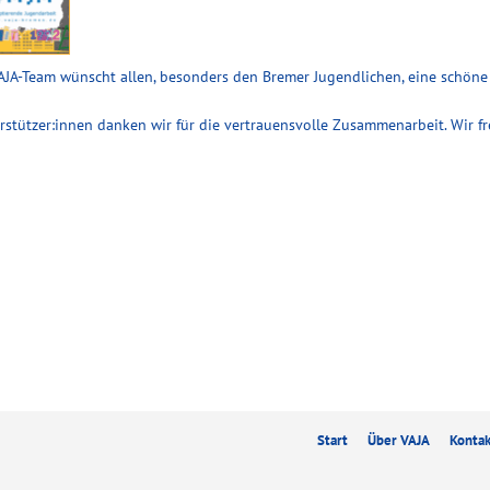
AJA-Team wünscht allen, besonders den Bremer Jugendlichen, eine schöne
stützer:innen danken wir für die vertrauensvolle Zusammenarbeit. Wir f
Start
Über VAJA
Konta