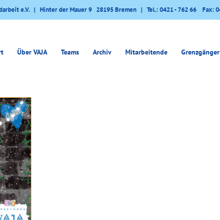
darbeit e.V. | Hinter der Mauer 9 28195 Bremen | Tel.: 0421 - 762 66 Fax: 0
rt
Über VAJA
Teams
Archiv
Mitarbeitende
Grenzgänger