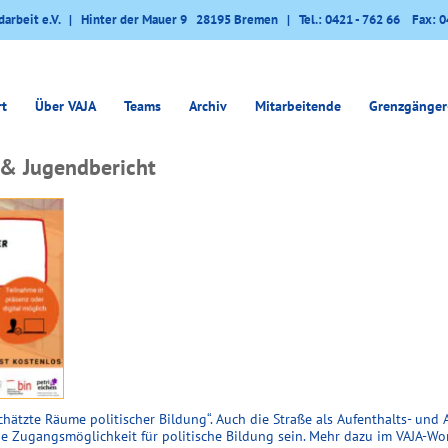
darbeit e.V. | Hinter der Mauer 9 28195 Bremen | Tel.: 0421 - 762 66 Fax: 0
rt
Über VAJA
Teams
Archiv
Mitarbeitende
Grenzgänger
 & Jugendbericht
ätzte Räume politischer Bildung“. Auch die Straße als Aufenthalts- und 
e Zugangsmöglichkeit für politische Bildung sein. Mehr dazu im VAJA-Wo