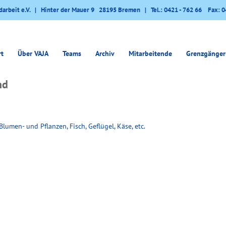
darbeit e.V. | Hinter der Mauer 9 28195 Bremen | Tel.: 0421 - 762 66 Fax: 0
rt
Über VAJA
Teams
Archiv
Mitarbeitende
Grenzgänger
nd
lumen- und Pflanzen, Fisch, Geflügel, Käse, etc.